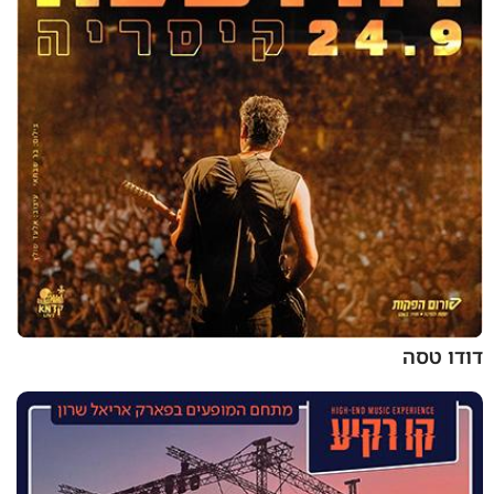
דודו טסה