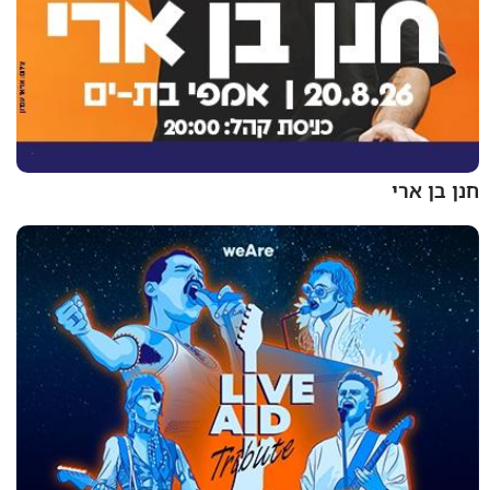
חנן בן ארי