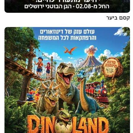
קסם ביער