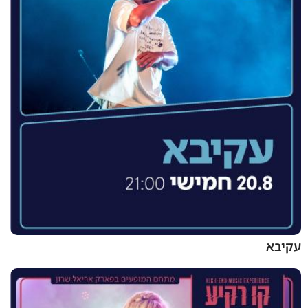
עקיבא