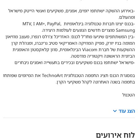
-באירוע ההשקה ישתתפו יזמים, אמנים, משקיעים ואנשי הייטק מישראל
ומהעולם.
-בכנס יציגו חברות טכנולוגיה בינלאומיות MTV, I AM+, PayPal,
Samsung מוצרים חדשים הנוגעים לעולמות היצירה.
-בין המשתתפים שיגיעו מחו"ל לכנס: האדריכל צ'רלס רנפרו, מעצב מוזיאון
המומה בניו יורק, מפיק המוזיקה האמריקאי סטיב גרינברג, ומנהלת קרן
ההשקעות של חברת Viacom הבינלאומית, סוזן קלאקסטון והאומנית
הביונית הראשונה ויקטוריה מודסטה.
-מישראל ישתתפו בכנס משקיעים ובכירים בתעשייה ואמנים ניבחרים
במסגרת הכנס תציג החממה הטכנולוגית TechnoArt את המיזמים שפותחו
בחממה בשנה האחרונה לקהל משקיעי הקרן.
הטכנול
keyboard_arrow_down
הצג עוד
לוח אירועים