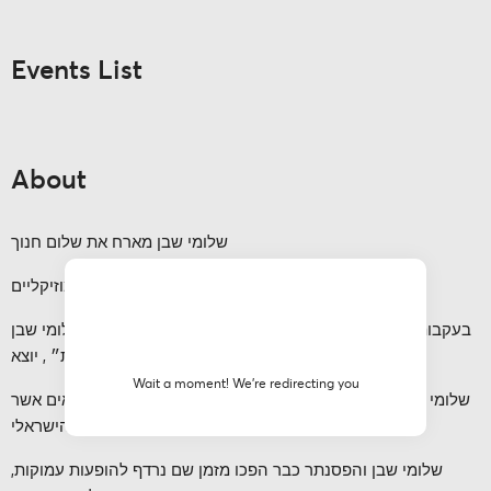
בעקבות אלבום המסכם את תוכנית הטלוויזיה המצליחה ״שלומי שבן
מארח בהיכל התרבות״ , יוצא
שלומי לסיבוב הופעות במסגרתו יארח על הבמה את המוזיקאים אשר
עיצבו את פס הקול הישראלי.
שלומי שבן והפסנתר כבר הפכו מזמן שם נרדף להופעות עמוקות,
סוחפות, ומלאות תשוקה
והפתעות.
שלומי שבן :
״זאת הולכת להיות חגיגה של מוזיקה , אהבה למוסיקה, וחברות"
Wait a moment! We're redirecting you
Event Rules