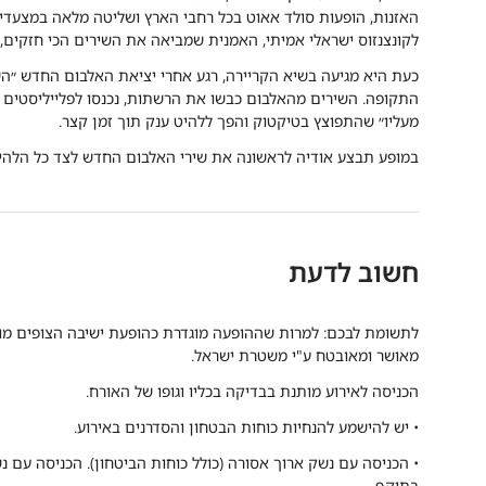
האזנות, הופעות סולד אאוט בכל רחבי הארץ ושליטה מלאה במצעדי אפל
לקונצנזוס ישראלי אמיתי, האמנית שמביאה את השירים הכי חזקים, 
כעת היא מגיעה בשיא הקריירה, רגע אחרי יציאת האלבום החדש ״ה
התקופה. השירים מהאלבום כבשו את הרשתות, נכנסו לפלייליסטים ה
מעליו״ שהתפוצץ בטיקטוק והפך ללהיט ענק תוך זמן קצר.
במופע תבצע אודיה לראשונה את שירי האלבום החדש לצד כל הלהיט
חשוב לדעת
לתשומת לבכם: למרות שההופעה מוגדרת כהופעת ישיבה הצופים מו
מאושר ומאובטח ע"י משטרת ישראל.
הכניסה לאירוע מותנת בבדיקה בכליו וגופו של האורח.
• יש להישמע להנחיות כוחות הבטחון והסדרנים באירוע.
• הכניסה עם נשק ארוך אסורה (כולל כוחות הביטחון). הכניסה עם 
בתוקף.