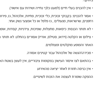
• אין להכניס בעלי חיים (למעט כלבי נחייה ושירות עם אישור).
• אסור להכניס: בקבוקי זכוכית, כלי זכוכית, פחיות, אלכוהול, גז, פיר
רחפנים, שרשראות, מנעולים , גז פלפל או כל אמצעי נשק אחר.
• לא תותר הכנסת: כיסאות, מחצלות, שמיכות, צידניות, קסדות, אופנ
• צילום או הקלטה (וידאו, סטילס, אודיו) אסורים בהחלט. לא תותר
האתר והמופע מוקלטים ומצולמים.
• מכירה\הגשה של אלכוהול עבור קטינים אסורה.
• בהתאם לצו איסור העישון במקומות ציבוריים, אין לעשן בשטח האי
• אין כניסה חוזרת לאחר יציאה מהאירוע
ההפקה שומרת לעצמה את הזכות לשינויים.