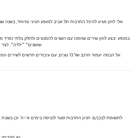
במופע יבצע לוזון שירים שהפכו עם השנים להמנונים ולחלק בלתי נפרד מ
שושנים״ֿ ״ילדה״, לצד שירים אהובים נוספים ולהיטים המזוהים עמו ועם הזמר הים־תיכוני.
על הבמה יעמוד הרכב של 13 נגנים, עם עיבודים חדשים לשירים המוכרים, ולצדם יתארחו אמנים נוספים שיצטרפו לערב נדיר וחד־פעמי.
נא הקדימו הגעתכן/ם, המאחרים והמאחרות יופנו להושבה על בסיס מקום פנוי.