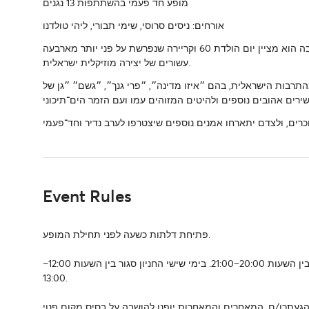
מופע חד פעמי בהשתתפות 13 נגנים
אורחים: ניסים סרוסי, שימי תבורי, ליהי טולדנו
אלי לוזון מגיע להיכל התרבות תל אביב למופע חגיגי ומיוחד, בשנה שבה הוא מציין יום הולדת 60 וקריירה שנפרשת על פני יותר מארבעה
עשורים של יצירה מוזיקלית ישראלית.
התרבות הישראלית, בהם ״איזו מדינה״, ״פרי גנך״, ״גשם״ ״גן של
Event Rules
פתיחת דלתות כשעה לפני תחילת המופע.
לתשומת לבכן/ם: חניון התרבות סגור לכניסה בימים א’–ה’ וכן בשבת בין השעות 20:00–21:00. בימי שישי החניון סגור בין השעות 12:00–
13:00.