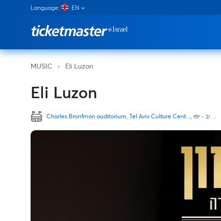
Language:
EN
Eli Luzon
MUSIC
Eli Luzon
Charles Bronfman auditorium, Tel Aviv Culture Cent..., תל אביב - יפו