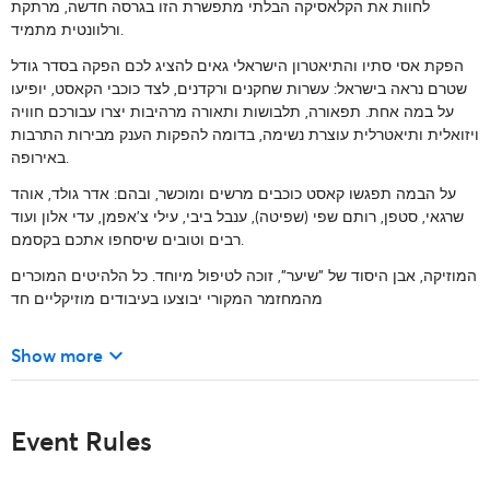
לחוות את הקלאסיקה הבלתי מתפשרת הזו בגרסה חדשה, מרתקת
ורלוונטית מתמיד.
הפקת אסי סתיו והתיאטרון הישראלי גאים להציג לכם הפקה בסדר גודל
שטרם נראה בישראל: עשרות שחקנים ורקדנים, לצד כוכבי הקאסט, יופיעו
על במה אחת. תפאורה, תלבושות ותאורה מרהיבות יצרו עבורכם חוויה
ויזואלית ותיאטרלית עוצרת נשימה, בדומה להפקות הענק מבירות התרבות
באירופה.
על הבמה תפגשו קאסט כוכבים מרשים ומוכשר, ובהם: אדר גולד, אוהד
שרגאי, סטפן, רותם שפי (שפיטה), ענבל ביבי, עילי צ'אפמן, עדי אלון ועוד
רבים וטובים שיסחפו אתכם בקסמם.
המוזיקה, אבן היסוד של "שיער", זוכה לטיפול מיוחד. כל הלהיטים המוכרים
מהמחזמר המקורי יבוצעו בעיבודים מוזיקליים חד
keyboard_arrow_down
Show more
Event Rules