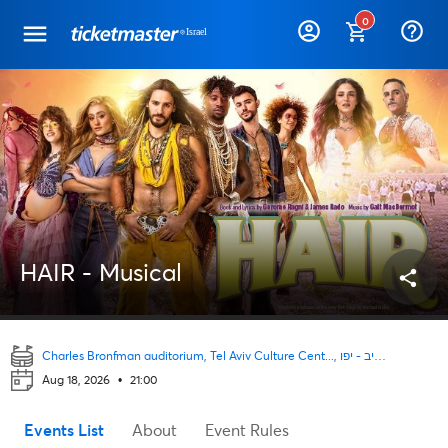
0
help_outline
HAIR - Musical
share
Charles Bronfman auditorium, Tel Aviv Culture Cent..., תל אביב - יפו
Aug 18, 2026
•
21:00
Events List
About
Event Rules