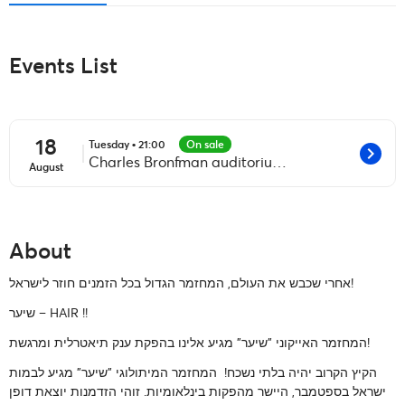
Events List
18
Tuesday • 21:00
On sale
chevron_right
Charles Bronfman auditorium, Tel Aviv Culture Center
August
About
אחרי שכבש את העולם, המחזמר הגדול בכל הזמנים חוזר לישראל!
!!
HAIR
שיער –
המחזמר האייקוני "שיער" מגיע אלינו בהפקת ענק תיאטרלית ומרגשת!
הקיץ הקרוב יהיה בלתי נשכח! המחזמר המיתולוגי "שיער" מגיע לבמות
ישראל בספטמבר, היישר מהפקות בינלאומיות. זוהי הזדמנות יוצאת דופן