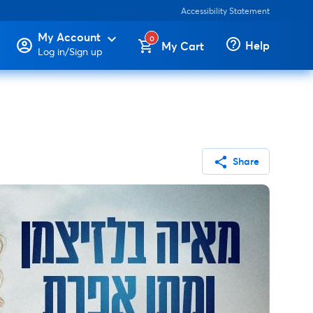
Accessibility Statement
My Account
expand_more
0
help_outline
Help
My Cart
Log in/Sign up
share
Share