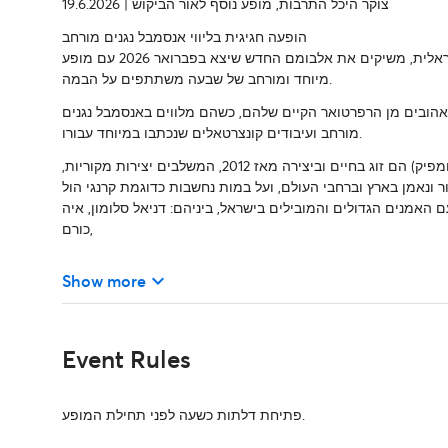
צוקר היכל התרבות, מופע נוסף לאור הביקוש
19.6.2026 |
הופעה חגיגית בליווי אנסמבל נגנים מורחב
מאיה בלזיצמן ומתן אפרת, מההרכבים המוערכים והאהובים במוזיקה הישראלית, משיקים את אלבומם החדש שיצא בפברואר 2026 עם מופע
מיוחד ומורחב של שבעה משתתפים על הבמה.
אהובים מן הרפרטואר הקיים שלהם, כשהם מלווים באנסמבל נגנים
מורחב ועיבודים קונצרטאלים שנכתבו במיוחד עבורו.
(מתופף, פרקשניסט ומפיק) הם זוג בחיים וביצירה מאז 2012, המשלבים יצירות מקוריות,
ר ונאמן בארץ וברחבי העולם, ועל במות נחשבות כדוגמת קרנגי הול
 עם האמנים הגדולים והמובילים בישראל, ביניהם: דניאל סלומון, איה
כורם,
keyboard_arrow_down
Show more
Event Rules
פתיחת דלתות כשעה לפני תחילת המופע.