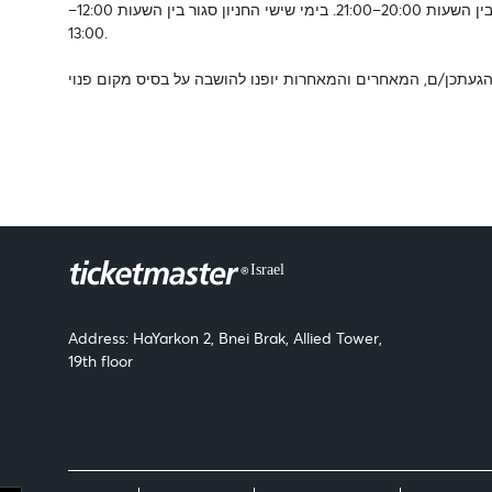
לתשומת לבכן/ם: חניון התרבות סגור לכניסה בימים א’–ה’ וכן בשבת בין השעות 20:00–21:00. בימי שישי החניון סגור בין השעות 12:00–
13:00.
Address: HaYarkon 2, Bnei Brak, Allied Tower,
19th floor