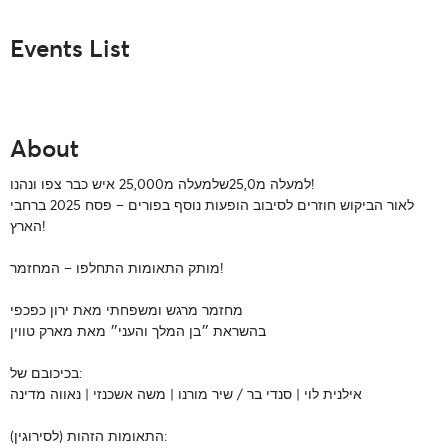
Events List
About
למעלה מ25,0שלמעלה מ25,000 איש כבר צפו ונהנו!
לאור הביקוש חוזרים לסיבוב הופעות נוסף בפורים – פסח 2025 ברחבי
הארץ!
מותק התאומות התחלפו – המחזמר!
מחזמר מרגש ומשפחתי מאת ירון כפכפי
בהשראת ״בן המלך והעני״ מאת מארק טווין
בכיכובם של:
אילנית לוי | סנדי בר / שיר מורנו | משה אשכנזי | נאווה מדינה
התאומות הזהות (לסירוגין):