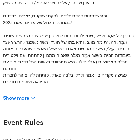
בר ועדן שיבלי / עלמה ואריאל שי / רונה ועלמה צויק
ובהשתתפות להקת ילדים, להקת שחקנים, זמרים ורקדנים
במחזמר הגדול של פורים ופסח 2025!!
סיפורן של אֶמָה וקיילי, שתי ילדות זהות לחלוטין שמגיעות מרקעים שונים.
אֶמָה, היא יתומה מאם, והיא בתו של הארי (משה אשכנזי), יורש העצר
הבריטי. קַיְלִי, היא יתומה שנמצאת כרגע אצל מאמצת שמעבידה אותה
בעבודות הבית. כאשר אֶמָה מגלה שאביה מתכוון להתחתן עם ויקטוריה
מרלה המרושעת (אילנית לוי) היא מתכוונת לעשות הכל כדי לעצור את
החתונה!
פגישה מקרית בין אמה וקיילי בלונה פארק, פותחת להן צוהר לחברות
מופלאה ועולמות חדשים.
keyboard_arrow_down
Show more
Event Rules
פתיחת דלתות - 30 דקות לפני המופע