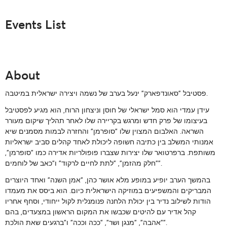
Events List
About
פסטיבל "סאונדפארק" ינעל בערב של נשמה ויצירה ישראלית במיטבה.
עידן עמדי
הוא סמל ישראלי של חוסן וניצחון הרוח, הוא מגיע לפסטיבל
בעיצומו של פרק חדש ומרגש בקריירה שלו לאחר תהליך שיקום מעורר
השראה. האלבום המצוין שלו "סופרמן" והחזרה לבמות מסמנים שיא
אמנותי המשלב בין כתיבה חשופה ליכולת לאחד קהלים סביב ישראליות
משותפת. ברפרטואר שלו יצירות שצברו פופולריות אדירה כמו "סופרמן",
"חלק מהזמן", "לתת לחיים לרקוד" ו"כאב של לוחמים".
בהמשך הערב יופיע במופע מלא
אושר כהן
, "אמן השנה" ואחד היוצרים
המבריקים והמשפיעים במוזיקה הישראלית כיום. הוא ביסס את מעמדו
הודות לשילוב נדיר בין יכולת הלחנה פנומנלית לקול ייחודי, וסחף אחריו
קהל אדיר עם להיטים שכבשו את המקום הראשון במצעדים, בהם
"אהבה", "מנגן ושר", "ככה וככה" ו"ברגעים שאת הולכת".