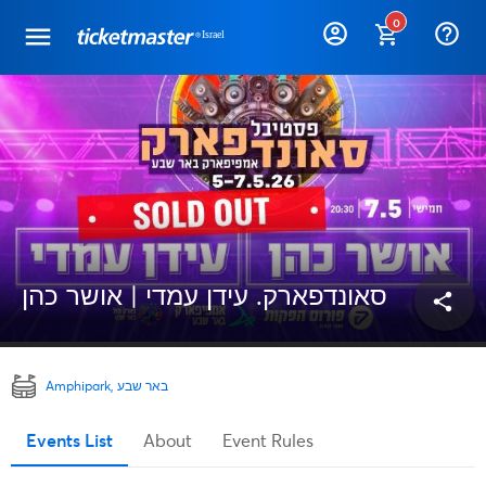
0
help_outline
סאונדפארק. עידן עמדי | אושר כהן
share
Amphipark, באר שבע
Events List
About
Event Rules