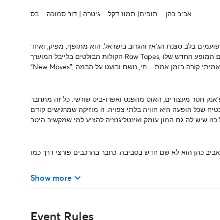
אביב כהן
–
תופים|
תמוז דקל
– גיטרה |
דור סמוכה
– בס
פועמים בלב סצנת הג'אז והגרוב בישראל. הוא מתופף, מפיק, ואחד
הקולות הבולטים בלייבל המוערך Raw Tapes, שתמיד נמצא בחזית של מה שחדש ומרתק. כשהוא מגיע לפסטיבל עם המופע החדש שלו,
 פ'אנק חסר מעצורים, האוס מהפנט ואפרו-ביט שורשי. כל זה מתחבר
יח שכל הופעה היא חוויה בלתי צפויה. זו מוזיקה שמרגישים קודם
אביב כהן הוא לא שם חדש בסביבה. כחבר בהרכבים פורצי דרך כמו
keyboard_arrow_down
Show more
Event Rules