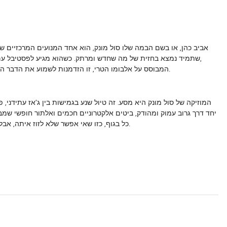
אביב כהן, או בשם הבמה שלו סול מונק, הוא אחד המנועים המרכזיים ש
"New Moves", המבוסס על אלבומו הטרי, זו הזדמנות לשמוע את הדבר האמיתי קורה בזמן אמת – חי, נושם ובועט על הבמה.
המוזיקה של סול מונק היא מסע. זה טיול שנע בגמישות בין ג'אז עתידני,
יחד דרך גרוב עמוק ומהודק, ביטים אלקטרוניים חכמים ואלתור חופשי שמבט
כל בגוף, כזו שאי אפשר שלא לזוז איתה, אבל כזו שיש לה גם המון עומק ואינטליגנציה להציע למי שמקשיב היטב.