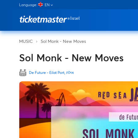
Language:
EN
Sol Monk - New Moves
MUSIC
Sol Monk - New Moves
De Future - Eilat Port, אילת