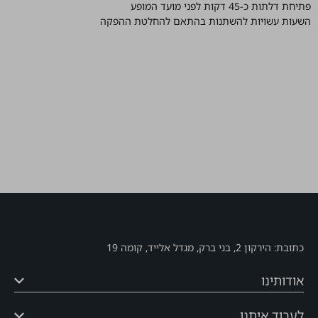
דימויים: דניאל צ׳צ׳יק מתוך הסדרה Beyond Darkness
חשוב לדעת
ישיבה לא מסומנת
פתיחת דלתות כ-45 דקות לפני מועד המופע
השעות עשויות להשתנות בהתאם להחלטת ההפקה