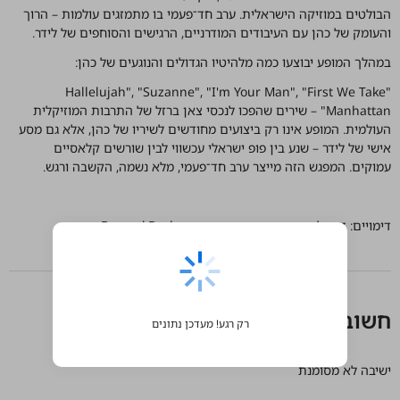
תאריכים
מידע אודות המופע
מיוחד לפסטיבל
המופע "עברי לידר שר לאונרד כהן" הוא מחווה מרגשת ואינטימית לאחד
היוצרים הגדולים של המאה ה־20, דרך עיניו וליבו של אחד האמנים
הבולטים במוזיקה הישראלית. ערב חד־פעמי בו מתמזגים עולמות – הרוך
והעומק של כהן עם העיבודים המודרניים, הרגישים והסוחפים של לידר.
במהלך המופע יבוצעו כמה מלהיטיו הגדולים והנוגעים של כהן:
"Hallelujah", "Suzanne", "I'm Your Man", "First We Take
Manhattan" – שירים שהפכו לנכסי צאן ברזל של התרבות המוזיקלית
העולמית. המופע אינו רק ביצועים מחודשים לשיריו של כהן, אלא גם מסע
אישי של לידר – שנע בין פופ ישראלי עכשווי לבין שורשים קלאסיים
עמוקים. המפגש הזה מייצר ערב חד־פעמי, מלא נשמה, הקשבה ורגש.