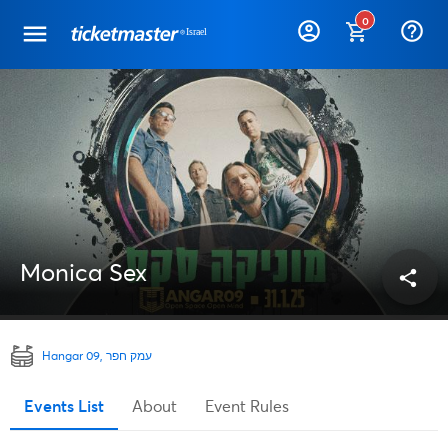
0
help_outline
Monica Sex
share
Hangar 09, עמק חפר
Events List
About
Event Rules