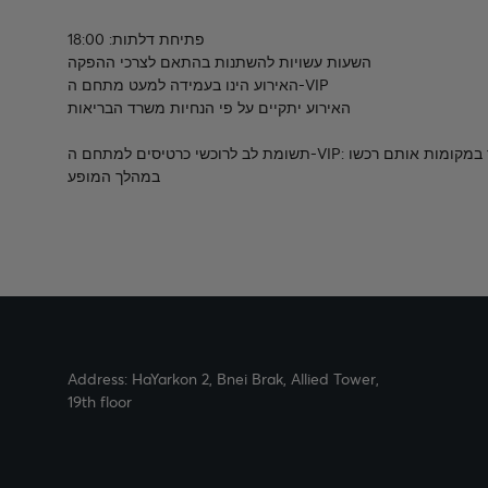
פתיחת דלתות: 18:00
השעות עשויות להשתנות בהתאם לצרכי ההפקה
האירוע הינו בעמידה למעט מתחם ה-VIP
האירוע יתקיים על פי הנחיות משרד הבריאות
תשומת לב לרוכשי כרטיסים למתחם ה-VIP: למרות שהטריבונה מוגדרת כטריבונת ישיבה, הצופים מורשים לעמוד במקומות אותם רכשו
במהלך המופע
Address: HaYarkon 2, Bnei Brak, Allied Tower,
19th floor