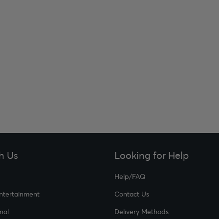
h Us
Looking for Help
Help/FAQ
Entertainment
Contact Us
nal
Delivery Methods