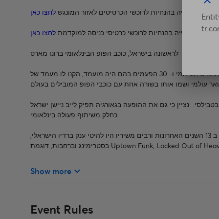
close
לצפיה בהנחיות לרוכשי הכרטיסים לאזור המונגש
לחצו כאן
Entit
tr.c
לצפיה בהנחיות לרוכשי כרטיסי כניסה למוקדמת
לחצו כאן
לראשונה בישראל, כוכב הפופ הבינלאומי ברונו מארס
למעלה מ-200 מיליון הסינגלים שמכר ברחבי העולם, 14 הפעמים בהם זכה בפרס הגראמי ו- 30 הפעמים בהם היה מועמד, הקנו לו מעמד של
בה מגיע מארס לישראל . לפנינו ב- 1.10.23 הוא יופיע בטבילסי. נציין כי גם את ההופעה בגאורגיה תפיק לייב ניישן ישראל
כחלק משיתוף פעולה בינלאומי .
מארס נחשב לאחד אחד האמנים הבינלאומיים הפופולריים בישראל ב 13 השנים האחרונות ורבים משיריו היו להיטי ענק ברדיו הישראלי,
keyboard_arrow_down
Show more
Event Rules