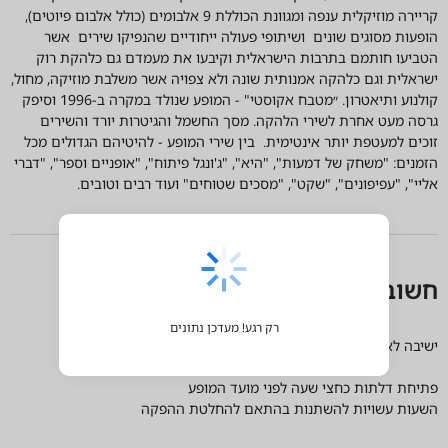
תאריכים
מידע אודות המופע
חוגגים 30 שנים ל״מטבח אקוסטי״
נקמת הטרקטור, מלהקות הרוק הוותיקות בישראל, עם למעלה מ-30 שנות
יצירה המושתתות על רוקנ'רול משובח. במהלך השנים פיתחה הלהקה
קריירה מוזיקלית ענפה ומגוונת הכוללת 9 אלבומים (כולל אלבום פיוטים),
הופעות מסוגים שונים ושיתופי פעולה ייחודיים שהנפיקו שירים אשר
הטביעו חותמם בתרבות הישראלית וקיבעו את מעמדם גם כלהקת רוק
ישראלית וגם כלהקה אמנותית שונה ולא צפויה אשר משלבת מוזיקה, מחול,
קולנוע ותיאטרון. ״מטבח אקוסטי" - המופע שנולד במקרה ב-1996 וסיפק
גרסה מעט אחרת לשירי הלהקה. מסך החשמל והגיטרות יורד והשירים
זוכים למעטפת יותר אינטימית. בין שירי המופע - להיטיהם הגדולים מכל
הזמנים: "משחק של דמעות", "היא", "ג'ונגל פיתוח", "אופניים וספר", "דברי
אליי", "עפיפונים", "שקט", "מסכים שטוחים" ועוד רבים וטובים.