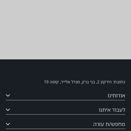
חשוב לדעת
ישיבה לא מסומנת
פתיחת דלתות כחצי שעה לפני מועד המופע
השעות עשויות להשתנות בהתאם להחלטת ההפקה
כתובת: הירקון 2, בני ברק, מגדל אלייד, קומה 19