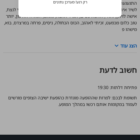
התגעגעתי.
לשיר איתכם - על אחת הבמות הגדולות בישראל - את לאונרדו, מרי לנצח,
אישה לויתן, ואולי, חולצת פסים, תמיד אהבה, מוגזם, המזרח התיכון, יותר
טוב כלום מכמעט, זכיתי לאהוב, הכוס הכחולה, ניסים, פרחה במרצדס, בוא,
מישהו פ
keyboard_arrow_down
הצג עוד
חשוב לדעת
פתיחת דלתות: 19:30
תשומת לבכם: למרות שההופעה מוגדרת כהופעת ישיבה הצופים מורשים
לעמוד במקומות אותם רכשו במהלך המופע.