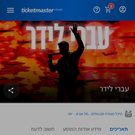
0
help_outline
עברי לידר
share
היכל מנורה מבטחים , תל אביב - יפו
תאריכים
מידע אודות המופע
חשוב לדעת