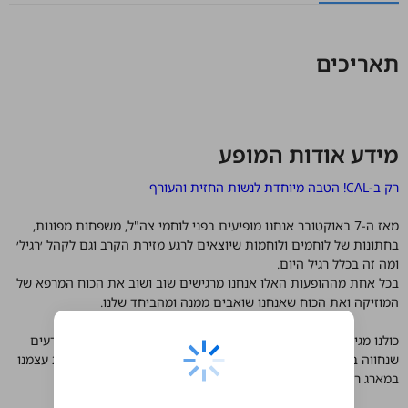
תאריכים
מידע אודות המופע
רק ב-CAL! הטבה מיוחדת לנשות החזית והעורף
מאז ה-7 באוקטובר אנחנו מופיעים בפני לוחמי צה"ל, משפחות מפונות,
בחתונות של לוחמים ולוחמות שיוצאים לרגע מזירת הקרב וגם לקהל ׳רגיל׳
ומה זה בכלל רגיל היום.
בכל אחת מההופעות האלו אנחנו מרגישים שוב ושוב את הכוח המרפא של
המוזיקה ואת הכוח שאנחנו שואבים ממנה ומהביחד שלנו.
כולנו מגיעים מראש קצת אחרת וניגשים אחרת למפגשים האלה. יודעים
שנחווה ביחד רגעים שמחים ועצובים, שבורים ושלמים ומוצאים את עצמנו
במארג רגשות שנוגע בכל אחד מאיתנו.