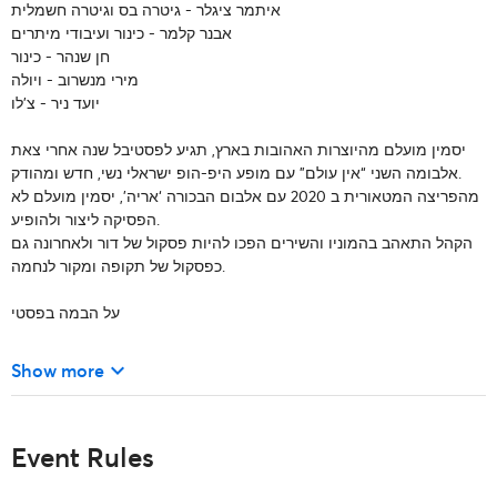
איתמר ציגלר - גיטרה בס וגיטרה חשמלית
אבנר קלמר - כינור ועיבודי מיתרים
חן שנהר - כינור
מירי מנשרוב - ויולה
יועד ניר - צ'לו
יסמין מועלם מהיוצרות האהובות בארץ, תגיע לפסטיבל שנה אחרי צאת
אלבומה השני “אין עולם” עם מופע היפ-הופ ישראלי נשי, חדש ומהודק.
מהפריצה המטאורית ב 2020 עם אלבום הבכורה ‘אריה’, יסמין מועלם לא
הפסיקה ליצור ולהופיע.
הקהל התאהב בהמוניו והשירים הפכו להיות פסקול של דור ולאחרונה גם
כפסקול של תקופה ומקור לנחמה.
על הבמה בפסטי
keyboard_arrow_down
Show more
Event Rules