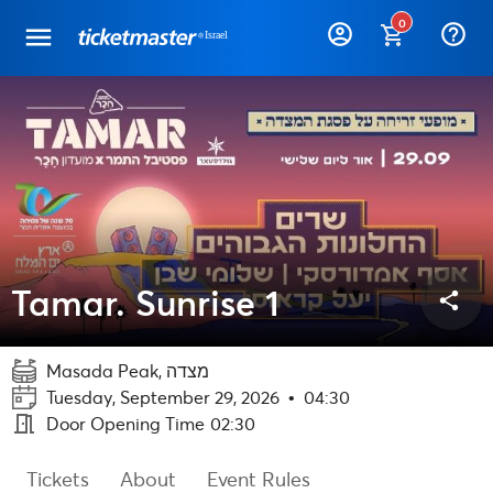
0
help_outline
Tamar. Sunrise 1
share
Masada Peak, מצדה
Tuesday, September 29, 2026
•
04:30
meeting_room
Door Opening Time
02:30
Tickets
About
Event Rules