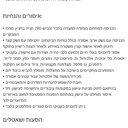
איסורים והנחיות:
• הכניסה למתחם ממזרח למצדה בלבד (כביש 90), חניה בחניון מרכז
המבקרים.
• הכניסה עם נשק ארוך אסורה (כולל כוחות הביטחון). הכניסה עם נשק קצר
תינתן לאחר אישור קצין משטרה באירוע ולאחר הצגת רישיון בתוקף.
• אסור להכניס: בעלי חיים (למעט כלבי נחייה ושירות עם אישור), בקבוקי
זכוכית, כלי זכוכית, אלכוהול, גז, פירוטכניקה, נפצים, חומרי נפץ, סמני לייזר,
רחפנים, גז פלפל, מצלמות מקצועיות, ציוד צילום או הקלטה.
• המופעים מתקיימים בישיבה על מחצלות, מומלץ להביא ביגוד חם.
• מכירה/הגשה של אלכוהול עבור קטינים אסורה.
• חובה להישמע להנחיות הסדרנים והמאבטחים.
• בהתאם לחוק מניעת עישון במקומות ציבוריים והחשיפה לעישון, חל
איסור מוחלט על עישון במתחם הופעות הפסטיבל למעט באיזורים
המיועדים לכך.
• ניתן להכניס בקבוקי מים סגורים מפלסטיק בלבד.
הסעות ושאטלים: