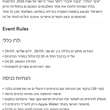
"אינך יכולה", "בובה זהבה" ו"זמר נוגה" היישר אל שנת 2026. הזדמנות
בלתי נשכחת לחוות את אחד האלבומים המכוננים בתולדות הרוק
הישראלי מבוצע בפסגת המצדה בזריחה במלואו, כשלאחר מכן כל אחד
מהאמנים יבצע חומרים אישיים. אינכם יכולים לוותר על זה!
Event Rules
לו"ז כללי:
• האירוע מתקיים בלילה בין יום שני, 28/09 , ליום שלישי, 29/09
• עלייה ברכבל החל מ-02:30 (כלול במחיר הכרטיס)
• תחילת המופע: 04:30.
• זמני האירועים עשויים להשתנות.
הנחיות כניסה:
• הכניסה עם כרטיסים דיגיטליים או מודפסים בלבד (ברקוד או QR-קוד)
• אישור ההזמנה אינו מהווה כרטיס כניסה.
• מומלץ להדפיס או לשמור את הכרטיס מראש עקב קשיי אינטרנט במקום.
• ניתן להוריד כרטיסים ל-Apple Wallet מהאזור האישי באתר.
• עמדות קופות יהיו זמינות לסיוע החל מ-02:15.