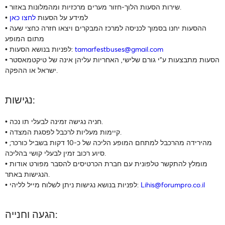
• שירות הסעות הלוך-חזור מערים מרכזיות ומהמלונות באזור.
• למידע על הסעות
לחצו כאן
• ההסעות יחנו בסמוך לכניסה למרכז המבקרים ויצאו חזרה כחצי שעה
מתום המופע
tamarfestbuses@gmail.com
• לפניות בנושא הסעות:
• הסעות מתבצעות ע"י גורם שלישי, האחריות עליהן אינה של טיקטמאסטר
ישראל או ההפקה.
נגישות:
• חניה נגישה זמינה לבעלי תו נכה.
• קיימות מעליות לרכבל לפסגת המצדה.
• מהירידה מהרכבל למתחם המופע הליכה של כ-10 דקות בשביל כורכר;
סיוע רכוב זמין לבעלי קושי בהליכה.
• מומלץ להתקשר טלפונית עם חברת הכרטיסים להסבר מפורט אודות
הנגישות באתר.
Lihis@forumpro.co.il
• לפניות בנושא נגישות ניתן לשלוח מייל לליהי:
הגעה וחנייה: