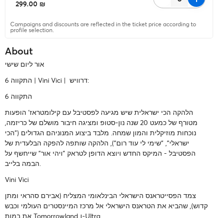
‏299.00 ₪
Campaigns and discounts are reflected in the ticket price according to
profile selection.
About
אור ליום שישי
| דרוויש:
Vini Vici
התקווה 6 |
התקווה 6
הלהקה הכי ישראלית שיש מגיעה לפסטיבל עם קילומטראז' הופעות
מטורף של כמעט 20 שנה נון-סטופ ומציגה חיבור מושלם של כריזמה,
נוכחות מוזיקלית והמון שמחה. מלבד ביצוע המנוניהם הגדולים ("הכי
ישראלי", "שימי לי עוד רום"), הלהקה שותפה להפקה הבלעדית של
הפסטיבל - המיקס החדש ויוצא הדופן לטראק "ויהי אור" שייחשף על
הבמה בלייב.
Vini Vici
צמד הפסייטראנס הישראלי הבינלאומי המצליח (אבירם סהראי ומתן
קדוש), שהביא את הטראנס הישראלי אל מרכז המיינסטרים העולמי וכבש
את במות Tomorrowland ו-Ultra.