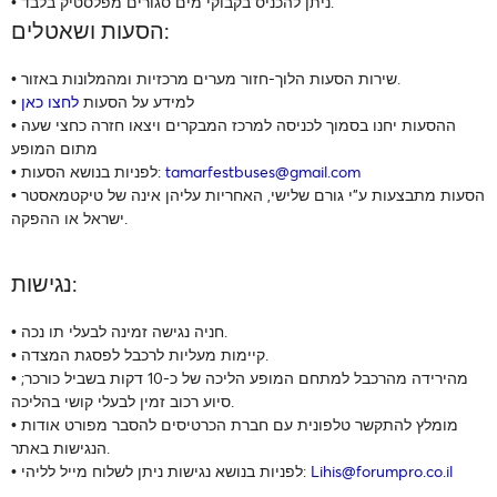
• ניתן להכניס בקבוקי מים סגורים מפלסטיק בלבד.
הסעות ושאטלים:
• שירות הסעות הלוך-חזור מערים מרכזיות ומהמלונות באזור.
• למידע על הסעות
לחצו כאן
• ההסעות יחנו בסמוך לכניסה למרכז המבקרים ויצאו חזרה כחצי שעה
מתום המופע
tamarfestbuses@gmail.com
• לפניות בנושא הסעות:
• הסעות מתבצעות ע"י גורם שלישי, האחריות עליהן אינה של טיקטמאסטר
ישראל או ההפקה.
נגישות:
• חניה נגישה זמינה לבעלי תו נכה.
• קיימות מעליות לרכבל לפסגת המצדה.
• מהירידה מהרכבל למתחם המופע הליכה של כ-10 דקות בשביל כורכר;
סיוע רכוב זמין לבעלי קושי בהליכה.
• מומלץ להתקשר טלפונית עם חברת הכרטיסים להסבר מפורט אודות
הנגישות באתר.
Lihis@forumpro.co.il
• לפניות בנושא נגישות ניתן לשלוח מייל לליהי: