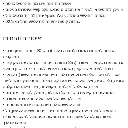
• אישור ההזמנה אינו מהווה כרטיס כניסה.
• מומלץ להדפיס או לשמור את הכרטיס מראש עקב קשיי אינטרנט במקום.
• ניתן להוריד כרטיסים ל-Apple Wallet מהאזור האישי באתר.
• עמדות קופות יהיו זמינות לסיוע החל מ-02:15.
איסורים והנחיות:
• הכניסה למתחם ממזרח למצדה בלבד (כביש 90), חניה בחניון מרכז
המבקרים.
• הכניסה עם נשק ארוך אסורה (כולל כוחות הביטחון). הכניסה עם נשק קצר
תינתן לאחר אישור קצין משטרה באירוע ולאחר הצגת רישיון בתוקף.
• אסור להכניס: בעלי חיים (למעט כלבי נחייה ושירות עם אישור), בקבוקי
זכוכית, כלי זכוכית, אלכוהול, גז, פירוטכניקה, נפצים, חומרי נפץ, סמני לייזר,
רחפנים, גז פלפל, מצלמות מקצועיות, ציוד צילום או הקלטה.
• המופעים מתקיימים בישיבה על מחצלות, מומלץ להביא ביגוד חם.
• מכירה/הגשה של אלכוהול עבור קטינים אסורה.
• חובה להישמע להנחיות הסדרנים והמאבטחים.
• בהתאם לחוק מניעת עישון במקומות ציבוריים והחשיפה לעישון, חל
איסור מוחלט על עישון במתחם הופעות הפסטיבל למעט באיזורים
המיועדים לכך.