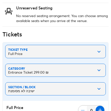
Unreserved Seating
No reserved seating arrangement. You can choose among
available seats when you arrive at the venue.
Tickets
TICKET TYPE
Full Price
CATEGORY
Entrance Ticket ‏299.00 ₪
SECTION / BLOCK
ישיבה לא מסומנת
Full Price
remove
add
0