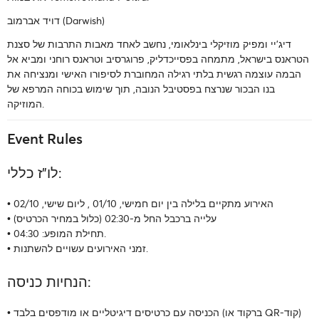
)
Darwish
דויד אברמוב (
דיג'יי ומפיק מוזיקלי בינלאומי, נחשב לאחד מאבות התרבות של סצנת
הטראנס בישראל, מתמחה בפסייכדליק, פרוגרסיב וטראנס רוחני ומביא אל
הבמה עוצמה רגשית בלתי רגילה המחוברת לסיפורו האישי ומנציחה את
בנו הבכור שנרצח בפסטיבל הנובה, תוך שימוש בכוחה המרפא של
המוזיקה.
Event Rules
לו"ז כללי:
• האירוע מתקיים בלילה בין יום חמישי, 01/10 , ליום שישי, 02/10
• עלייה ברכבל החל מ-02:30 (כלול במחיר הכרטיס)
• תחילת המופע: 04:30.
• זמני האירועים עשויים להשתנות.
הנחיות כניסה:
• הכניסה עם כרטיסים דיגיטליים או מודפסים בלבד (ברקוד או QR-קוד)