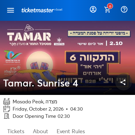
0
help_outline
Tamar. Sunrise 4
share
Masada Peak, מצדה
Friday, October 2, 2026
•
04:30
meeting_room
Door Opening Time
02:30
Tickets
About
Event Rules