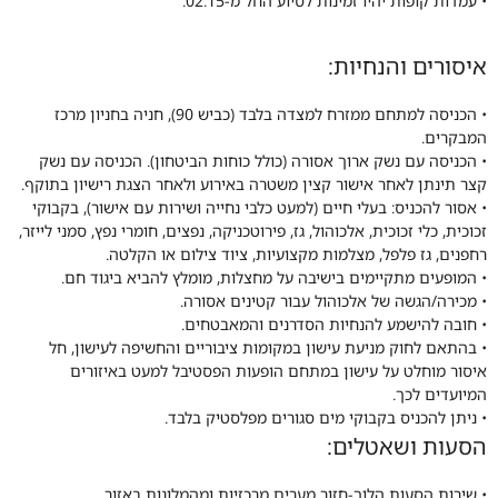
• עמדות קופות יהיו זמינות לסיוע החל מ-02:15.
איסורים והנחיות:
• הכניסה למתחם ממזרח למצדה בלבד (כביש 90), חניה בחניון מרכז
המבקרים.
• הכניסה עם נשק ארוך אסורה (כולל כוחות הביטחון). הכניסה עם נשק
קצר תינתן לאחר אישור קצין משטרה באירוע ולאחר הצגת רישיון בתוקף.
• אסור להכניס: בעלי חיים (למעט כלבי נחייה ושירות עם אישור), בקבוקי
זכוכית, כלי זכוכית, אלכוהול, גז, פירוטכניקה, נפצים, חומרי נפץ, סמני לייזר,
רחפנים, גז פלפל, מצלמות מקצועיות, ציוד צילום או הקלטה.
• המופעים מתקיימים בישיבה על מחצלות, מומלץ להביא ביגוד חם.
• מכירה/הגשה של אלכוהול עבור קטינים אסורה.
• חובה להישמע להנחיות הסדרנים והמאבטחים.
• בהתאם לחוק מניעת עישון במקומות ציבוריים והחשיפה לעישון, חל
איסור מוחלט על עישון במתחם הופעות הפסטיבל למעט באיזורים
המיועדים לכך.
• ניתן להכניס בקבוקי מים סגורים מפלסטיק בלבד.
הסעות ושאטלים:
• שירות הסעות הלוך-חזור מערים מרכזיות ומהמלונות באזור.