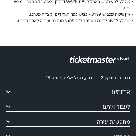
• מומלץ להשתמש באפליקציית WAZE ולהזין "פסטיבל התמר - מופע
זריחה".
• אין גישה מכביש 3199 / כביש כפר הנוקדים (מצדה מערב).
• מומלץ לדאוג ללינה באזור כדי להימנע מנהיגה עייפה לאחר המופע.
כתובת: הירקון 2, בני ברק, מגדל אלייד, קומה 19
אודותינו
לעבוד איתנו
מחפש/ת עזרה