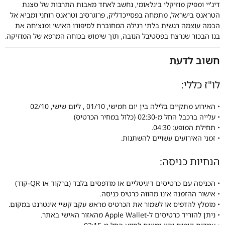
דיג'יי ומפיק מוזיקלי בינלאומי, נחשב לאחד מאבות התרבות של סצנת
הטראנס בישראל, מתמחה בפסייכדליק, פרוגרסיב וטראנס רוחני ומביא אל
הבמה עוצמה רגשית בלתי רגילה המחוברת לסיפורו האישי ומנציחה את
בנו הבכור שנרצח בפסטיבל הנובה, תוך שימוש בכוחה המרפא של המוזיקה.
חשוב לדעת
לו"ז כללי:
• האירוע מתקיים בלילה בין יום חמישי, 01/10 , ליום שישי, 02/10
• עלייה ברכבל החל מ-02:30 (כלול במחיר הכרטיס)
• תחילת המופע: 04:30.
• זמני האירועים עשויים להשתנות.
הנחיות כניסה:
• הכניסה עם כרטיסים דיגיטליים או מודפסים בלבד (ברקוד או QR-קוד)
• אישור ההזמנה אינו מהווה כרטיס כניסה.
• מומלץ להדפיס או לשמור את הכרטיס מראש עקב קשיי אינטרנט במקום.
• ניתן להוריד כרטיסים ל-Apple Wallet מהאזור האישי באתר.