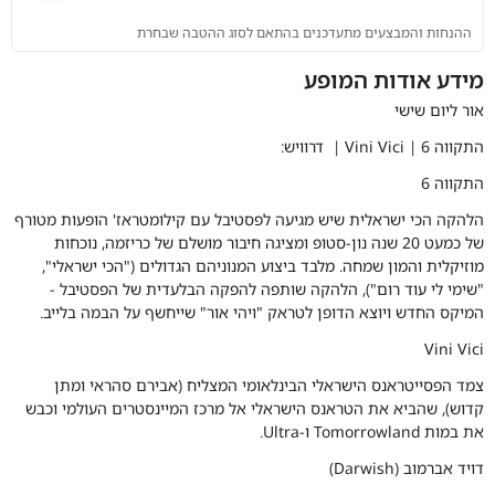
ההנחות והמבצעים מתעדכנים בהתאם לסוג ההטבה שבחרת
מידע אודות המופע
אור ליום שישי
התקווה 6 |
Vini Vici
| דרוויש:
התקווה 6
הלהקה הכי ישראלית שיש מגיעה לפסטיבל עם קילומטראז' הופעות מטורף
של כמעט 20 שנה נון-סטופ ומציגה חיבור מושלם של כריזמה, נוכחות
מוזיקלית והמון שמחה. מלבד ביצוע המנוניהם הגדולים ("הכי ישראלי",
"שימי לי עוד רום"), הלהקה שותפה להפקה הבלעדית של הפסטיבל -
המיקס החדש ויוצא הדופן לטראק "ויהי אור" שייחשף על הבמה בלייב.
Vini Vici
צמד הפסייטראנס הישראלי הבינלאומי המצליח (אבירם סהראי ומתן
קדוש), שהביא את הטראנס הישראלי אל מרכז המיינסטרים העולמי וכבש
את במות Tomorrowland ו-Ultra.
דויד אברמוב (
Darwish
)