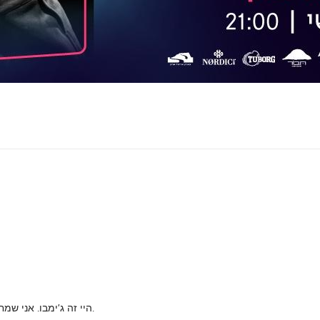
היי זה ג'ימבו. אני שמח להגיע ולנגן בקו רקיע כי כיף שם, כי יפה שם, וכי זה לא קורה הרבה.