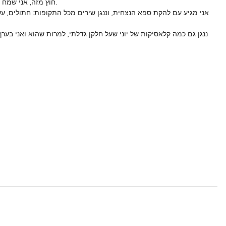
חוץ מזה, אני שמח לארח את יוני בלוך כי הוא כיפי, כי הוא יפה, וכי זה לא קרה אף פעם.
אני מגיע עם להקת ספא הנצחית, וננגן שירים מכל התקופות: חתולים, ע,
ננגן גם כמה קלאסיקות של יוני שעל חלקן גדלתי, למרות שהוא ואני בע