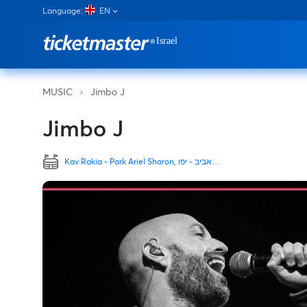
Language:
EN
Jimbo J
MUSIC
Jimbo J
Kav Rakia - Park Ariel Sharon, תל אביב - יפו