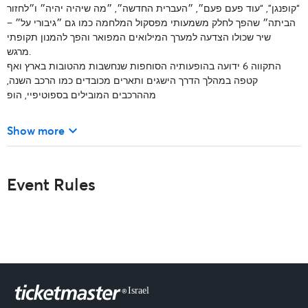
“קופנגן”, “עוד פעם פעם״, ״העברית החדשה״, ״מה שיהיה יהיה״ ו״לחזור
הביתה״ שהפך לחלק משמעותי מפסקול המלחמה כמו גם ״גיבורי על״ –
שיר שכולו הצדעה למערך המילואים המפואר והפך להמנון תקופתי
מרגש.
התקווה 6 ידועה בהופעותיה הסוחפות שנחשבות מהטובות בארץ ואף
קטפה במהלך הדרך הישגים ותארים מכובדים כמו הרכב השנה,
מההרכבים המובילים בספוטיפיי, הופ
keyboard_arrow_down
Show more
Event Rules