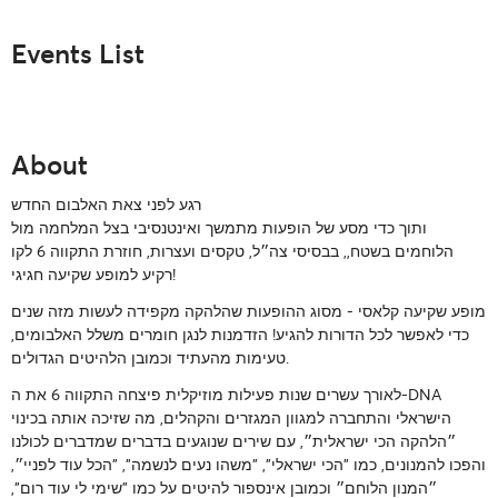
Events List
About
רגע לפני צאת האלבום החדש
ותוך כדי מסע של הופעות מתמשך ואינטנסיבי בצל המלחמה מול
הלוחמים בשטח,, בבסיסי צה״ל, טקסים ועצרות, חוזרת התקווה 6 לקו
רקיע למופע שקיעה חגיגי!
מופע שקיעה קלאסי - מסוג ההופעות שהלהקה מקפידה לעשות מזה שנים
כדי לאפשר לכל הדורות להגיע! הזדמנות לנגן חומרים משלל האלבומים,
טעימות מהעתיד וכמובן הלהיטים הגדולים.
לאורך עשרים שנות פעילות מוזיקלית פיצחה התקווה 6 את ה-DNA
הישראלי והתחברה למגוון המגזרים והקהלים, מה שזיכה אותה בכינוי
״הלהקה הכי ישראלית״, עם שירים שנוגעים בדברים שמדברים לכולנו
והפכו להמנונים, כמו "הכי ישראלי", "משהו נעים לנשמה", "הכל עוד לפניי״,
״המנון הלוחם״ וכמובן אינספור להיטים על כמו "שימי לי עוד רום”,