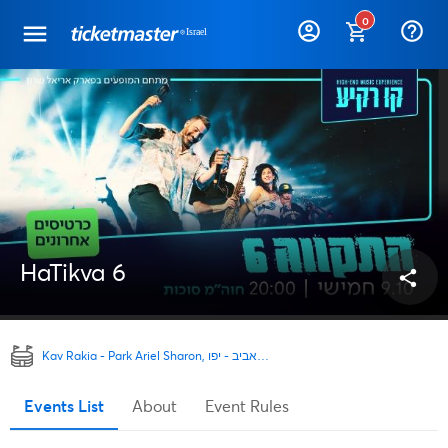
0
help_outline
HaTikva 6
share
Kav Rakia - Park Ariel Sharon, תל אביב - יפו
Events List
About
Event Rules