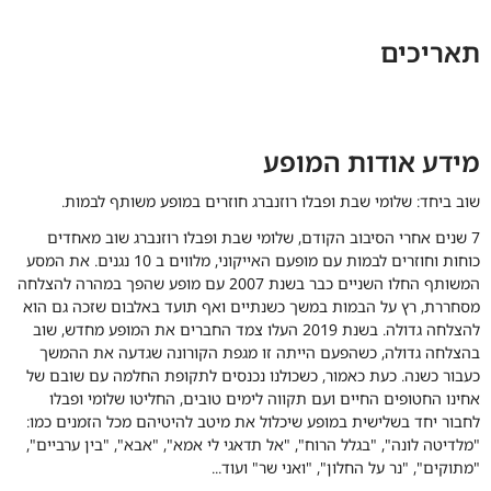
תאריכים
מידע אודות המופע
שוב ביחד: שלומי שבת ופבלו רוזנברג חוזרים במופע משותף לבמות.
7 שנים אחרי הסיבוב הקודם, שלומי שבת ופבלו רוזנברג שוב מאחדים
כוחות וחוזרים לבמות עם מופעם האייקוני, מלווים ב 10 נגנים. את המסע
המשותף החלו השניים כבר בשנת 2007 עם מופע שהפך במהרה להצלחה
מסחררת, רץ על הבמות במשך כשנתיים ואף תועד באלבום שזכה גם הוא
להצלחה גדולה. בשנת 2019 העלו צמד החברים את המופע מחדש, שוב
בהצלחה גדולה, כשהפעם הייתה זו מגפת הקורונה שגדעה את ההמשך
כעבור כשנה. כעת כאמור, כשכולנו נכנסים לתקופת החלמה עם שובם של
אחינו החטופים החיים ועם תקווה לימים טובים, החליטו שלומי ופבלו
לחבור יחד בשלישית במופע שיכלול את מיטב להיטיהם מכל הזמנים כמו:
"מלדיטה לונה", "בגלל הרוח", "אל תדאגי לי אמא", "אבא", "בין ערביים",
"מתוקים", "נר על החלון", "ואני שר" ועוד...