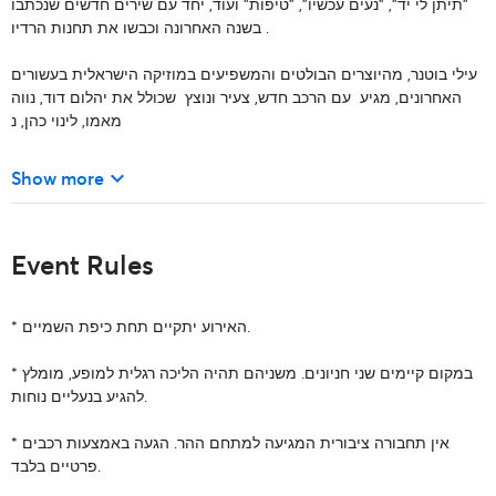
"תיתן לי יד", "נעים עכשיו", "טיפות" ועוד, יחד עם שירים חדשים שנכתבו
Wait a moment! We're redirecting you
בשנה האחרונה וכבשו את תחנות הרדיו .
עילי בוטנר, מהיוצרים הבולטים והמשפיעים במוזיקה הישראלית בעשורים
האחרונים, מגיע עם הרכב חדש, צעיר ונוצץ שכולל את יהלום דוד, נווה
מאמו, לינוי כהן, נ
keyboard_arrow_down
Show more
Event Rules
* האירוע יתקיים תחת כיפת השמיים.
* ב
מקום קיימים שני חניונים. משניהם תהיה הליכה רגלית למופע,
מומלץ
להגיע בנעליים נוחות.
אין תחבורה ציבורית המגיעה למתחם ההר. הגעה באמצעות רכבים
*
פרטיים בלבד.