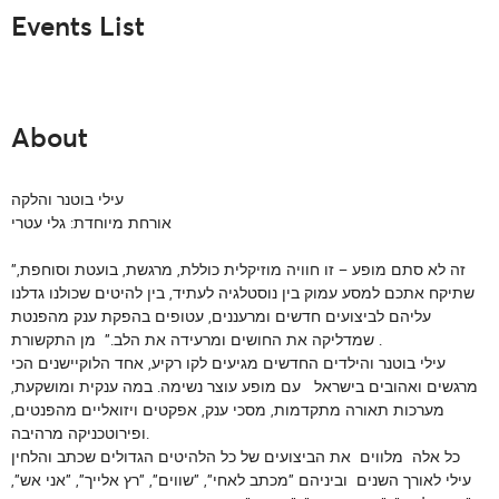
Events List
About
עילי בוטנר והלקה
אורחת מיוחדת: גלי עטרי
"זה לא סתם מופע – זו חוויה מוזיקלית כוללת, מרגשת, בועטת וסוחפת,
שתיקח אתכם למסע עמוק בין נוסטלגיה לעתיד, בין להיטים שכולנו גדלנו
עליהם לביצועים חדשים ומרעננים, עטופים בהפקת ענק מהפנטת
.
שמדליקה את החושים ומרעידה את הלב."
מן התקשורת
עילי בוטנר והילדים החדשים מגיעים לקו רקיע, אחד הלוקיישנים הכי
מרגשים ואהובים בישראל עם מופע עוצר נשימה. במה ענקית ומושקעת,
מערכות תאורה מתקדמות, מסכי ענק, אפקטים ויזואליים מהפנטים,
ופירוטכניקה מרהיבה.
כל אלה מלווים את הביצועים של כל הלהיטים הגדולים שכתב והלחין
עילי לאורך השנים וביניהם "מכתב לאחי", "שווים", "רץ אלייך", "אני אש",