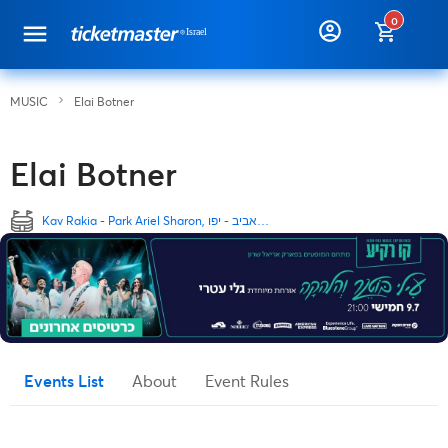
0
MUSIC
Elai Botner
Elai Botner
Kav Rakia - Park Ariel Sharon, תל אביב - יפו
Events List
About
Event Rules