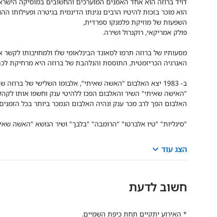
דויד ברוזה הוא אחד האמנים המוערכים והחשובים במוסיקה הישראל
הוא מוכר בזכות להיטיו הרבים נגינתו הדינמית בגיטרה ופעילותו הה
השפעות של מוזיקת פלמנקו ספרדית,
פולק אמריקאי, רוקנרול ושירה.
מסעותיו של ברוזה תרמו לסאונד הבינלאומי שלו ולמחויבותו לקשר אנוש
האנרגיה הכריזמטית, התוססת והנלהבת של ברוזה היא מרחיקת לכת 
ב- 1983 יצא האלבום "האשה שאיתי", אלבומו השלישי של ברוזה שהפך אותו לאמן גדול ושם אותו בשורה אחת עם גדולי האמנים בארץ.
"האישה שאיתי" השיר והאלבום הפכו ללהיטי ענק וחשפו אותו לקהל
האלבום הפך לרב מכר ענק ונהיה האלבום הנמכר ביותר בכל הזמנים.
"סיגליות" "טיו אלברטו" "הרומבה" "בלבך" ושיר הנושא "האשה שאי
keyboard_arrow_down
הצג עוד
חשוב לדעת
* האירוע יתקיים תחת כיפת השמיים.