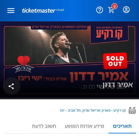
0
help_outline
אמיר דדון
share
קו רקיע - פארק אריאל שרון, תל אביב - יפו
תאריכים
מידע אודות המופע
חשוב לדעת