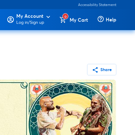
Accessibility Statement
My Account
expand_more
0
help_outline
Help
My Cart
Log in/Sign up
share
Share