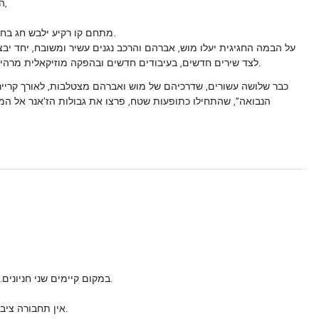
,
הע
.
מתחם קו רקיע ילבש חג בחווי
על הבמה החגיגית יעלו מוש, אברהם והרכב נגנים עשיר ומשובח, יחד י
.
לצד שירים חדשים, בעיבודים חדשים ובהפקה מוזיקאלית מרהיב
כבר שלושה עשורים, שדרכיהם של מוש ואברהם מצטלבות, לאורך קרייר
הנבואה”, שהתחילו כתופעות שטח, פרצו את גבולות הז’אנר אל המ
מומלץ להגיע בנעליים נוחות.
* ב
מקום קיימים שני חניונים
אין תחבורה ציבורית המגיעה למתחם ההר. הגעה באמצעות רכבים פרטיים בלבד.