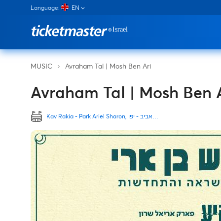
Language:
EN
Avraham Tal | Mosh Ben Ari
MUSIC
Avraham Tal | Mosh Ben 
Kav Rakia - Park Ariel Sharon, תל אביב - יפו