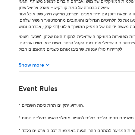
ולמות המוזיקליים של מוש ואברהם חוברים למופע משותף וחגיגי
שיעלה בבכורה על במת קו רקיע – פארק אריאל שרון
ה יוצאת דופן עם יריד אמנים ויוצרים, מוזיקה חיה, שוק אוכל ועוד
בצעו את כל הלהיטים הגדולים והאהובים מהרפרטואר העשיר שלהם,
ה מעשה ידיהם של המפיק המוערך פילוני (דני קרק), אברהם ומוש
ות מפוארות במוזיקה הישראלית. להקות האם שלהן, “שבע” ו”שוטי
יינסטרים הישראלי ולתודעת הקהל הרחב. משם יצאו מוש ואברהם,
לקריירות סולו ענפות, שהציבו אותם כשניים מהאמנים הבול
keyboard_arrow_down
Show more
Event Rules
* האירוע יתקיים תחת כיפת השמיים.
. משניהם תהיה הליכה רגלית למופע,
*