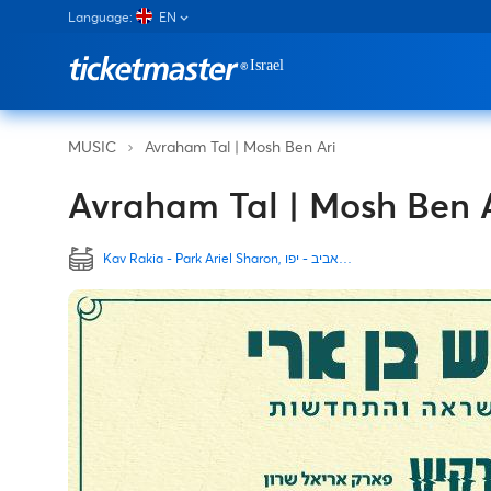
Language:
EN
Avraham Tal | Mosh Ben Ari
MUSIC
Avraham Tal | Mosh Ben 
Kav Rakia - Park Ariel Sharon, תל אביב - יפו