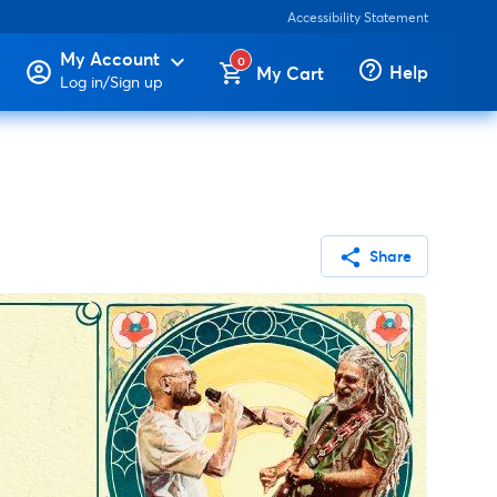
Accessibility Statement
My Account
expand_more
0
help_outline
Help
My Cart
Log in/Sign up
share
Share