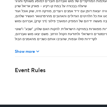
ולמות המוזיקליים של מוש ואברהם חוברים למופע משותף וחגיגי
שיעלה בבכורה על במת קו רקיע – פארק אריאל שרון
ה יוצאת דופן עם יריד אמנים ויוצרים, מוזיקה חיה, שוק אוכל ועוד
יבצעו את כל הלהיטים הגדולים והאהובים מהרפרטואר העשיר שלהם
ה מעשה ידיהם של המפיק המוערך פילוני (דני קרק), אברהם ומוש
ות מפוארות במוזיקה הישראלית. להקות האם שלהן, “שבע” ו”שוטי
מיינסטרים הישראלי ולתודעת הקהל הרחב. משם יצאו מוש ואברהם
לקריירות סולו ענפות, שהציבו אותם כשניים מהאמנים הבול
keyboard_arrow_down
Show more
Event Rules