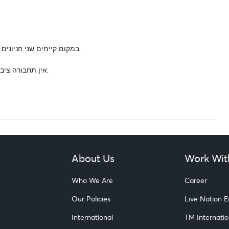
* במקום קיימים שני חניונים. משניהם תהיה הליכה רגלית למופע, מומלץ להגיע בנעליים נוחות.
* אין תחבורה ציבורית המגיעה למתחם ההר. הגעה באמצעות רכבים פרטיים בלבד.
About Us
Work Wit
Who We Are
Career
Our Policies
Live Nation 
International
TM Internatio