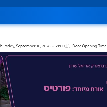
meeting_room
hursday, September 10, 2026
•
21:00
Door Opening Time