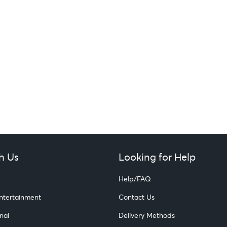
h Us
Looking for Help
Help/FAQ
Entertainment
Contact Us
nal
Delivery Methods