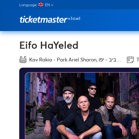
Language:
EN
Eifo HaYeled
Kav Rakia - Park Ariel Sharon, תל אביב - יפו
T