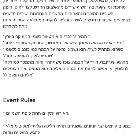
להפתיע, לרגש ולסקרן במופע בימתי חדש ובהפקה מוזיקלית ייחודית,
סוחפת ומושקעת בה יחשוף שירים מהאלבום החדש, לצד להיטי הענק
והשירים המוכרים והאהובים מהשנים האחרונות ושירים חדשים...
בביצועים ועיבודים חדשים לשיריו, ובליווי להקתו המופלאה המלווה אותו
מתחילת דרכו.
"
תמיר גרינברג הוא מטאור בשמי המוזיקה בארץ
"
"
תמיר גרינברג הוא האומן הישראלי המוכשר, המרתק והמקורי ביותר
"
כשהוא מתחיל לשיר, הוא נשמע ונראה על הבמה כמו כוכב בינלאומי
"
"
שהגיע לארץ להופעה מחו"ל
מהרגע שגרינברג דורך על הבמה, גופו משתחרר, והוא מתמסר למוזיקה
"
לחלוטין. אי אפשר לחזות את הגבהים אליהם הוא מטפס ואת העומקים
אליהם הוא צולל"
Event Rules
* האירוע יתקיים תחת כיפת השמיים.
* במקום קיימים שני חניונים. משניהם תהיה הליכה רגלית למופע, מומלץ
להגיע בנעליים נוחות.