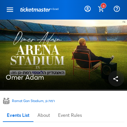
0
help_outline
Omer Adam
share
Ramat Gan Stadium, רמת גן
Events List
About
Event Rules