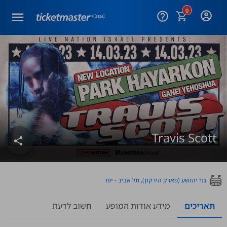
0
help_outline
Travis Scott
share
גני יהושע (פארק הירקון), תל אביב - יפו
תאריכים
מידע אודות המופע
חשוב לדעת