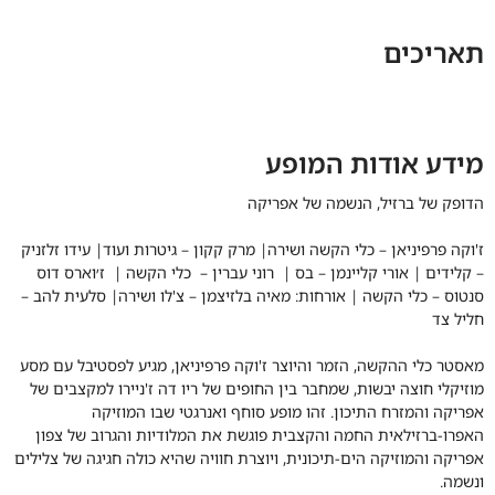
תאריכים
מידע אודות המופע
הדופק של ברזיל, הנשמה של אפריקה
ז'וקה פרפיניאן – כלי הקשה ושירה| מרק קקון – גיטרות ועוד| עידו זלזניק
– קלידים | אורי קליינמן – בס | רוני עברין – כלי הקשה | ז׳וארס דוס
סנטוס – כלי הקשה | אורחות: מאיה בלזיצמן – צ'לו ושירה| סלעית להב –
חליל צד
מאסטר כלי ההקשה, הזמר והיוצר ז'וקה פרפיניאן, מגיע לפסטיבל עם מסע
מוזיקלי חוצה יבשות, שמחבר בין החופים של ריו דה ז'ניירו למקצבים של
אפריקה והמזרח התיכון. זהו מופע סוחף ואנרגטי שבו המוזיקה
האפרו-ברזילאית החמה והקצבית פוגשת את המלודיות והגרוב של צפון
אפריקה והמוזיקה הים-תיכונית, ויוצרת חוויה שהיא כולה חגיגה של צלילים
ונשמה.