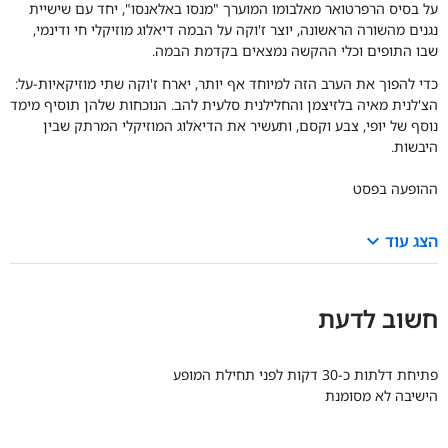
על בסיס הרפרטואר מאלבומו המוערך "מנסו באלאנסו", יחד עם שישיית
נגנים מהשורה הראשונה, יוצר ז'וקה על הבמה דיאלוג מוזיקלי חי ודינמי,
שבו התופים וכלי ההקשה נמצאים בקדמת הבמה.
כדי להפוך את הערב הזה למיוחד אף יותר, יארח ז'וקה שתי מוזיקאיות-על:
הצ'לנית מאיה בלזיצמן והחלילנית סלעית להב. הנוכחות שלהן תוסיף מימד
נוסף של יופי, צבע וקסם, ותעשיר את הדיאלוג המוזיקלי המרתק שבין
היבשות.
ההופעה בפסט
keyboard_arrow_down
הצג עוד
חשוב לדעת
פתיחת דלתות כ-30 דקות לפני תחילת המופע
הישיבה לא מסומנת