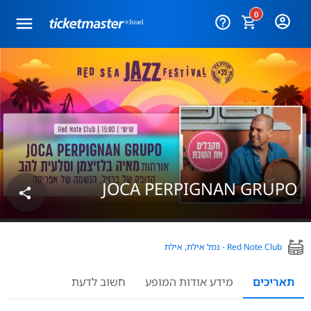
0
help_outline
JOCA PERPIGNAN GRUPO
share
Red Note Club - נמל אילת, אילת
תאריכים
מידע אודות המופע
חשוב לדעת