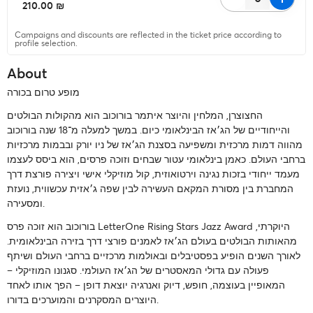
‏210.00 ₪
Campaigns and discounts are reflected in the ticket price according to
profile selection.
About
מופע טרום בכורה
החצוצרן, המלחין והיוצר איתמר בורוכוב הוא מהקולות הבולטים
והייחודיים של הג׳אז הבינלאומי כיום. במשך למעלה מ־18 שנה בורוכוב
מהווה דמות מרכזית ומשפיעה בסצנת הג׳אז של ניו יורק ובבמות מרכזיות
ברחבי העולם. כאמן בינלאומי עטור שבחים וזוכה פרסים, הוא ביסס לעצמו
מעמד ייחודי בזכות נגינה וירטואוזית, קול מוזיקלי אישי ויצירה פורצת דרך
המחברת בין מסורת המקאם העשירה לבין שפה ג׳אזית עכשווית, נועזת
ומסעירה.
בורוכוב הוא זוכה פרס LetterOne Rising Stars Jazz Award היוקרתי,
מהאותות הבולטים בעולם הג׳אז לאמנים פורצי דרך בזירה הבינלאומית.
לאורך השנים הופיע בפסטיבלים ובאולמות מרכזיים ברחבי העולם ושיתף
פעולה עם גדולי המאסטרים של הג׳אז העולמי. סגנונו המוזיקלי –
המאופיין בעוצמה, חופש, דיוק ואנרגיה יוצאת דופן – הפך אותו לאחד
היוצרים המסקרנים והמוערכים בדורו.