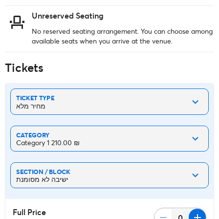
Unreserved Seating
No reserved seating arrangement. You can choose among
available seats when you arrive at the venue.
Tickets
TICKET TYPE
מחיר מלא
CATEGORY
Category 1 ‏210.00 ₪
SECTION / BLOCK
ישיבה לא מסומנת
Full Price
remove
add
0