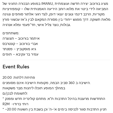
במופע הבכורה החגיגי של IMANU, מציג בורוכוב יצירה חדשה ועוצמתית
המביאה לידי ביטוי את מלוא רוחב היריעה האמנותית שלו – קומפוזיציות
מקוריות, הרכב דינמי ונגנים יוצאי דופן, לצד רגעי אלתור סוחפים ונגינה
מלאת תשוקה. דרך מפגש ייחודי בין מסורת המקאם לבין ג׳אז עכשווי פורץ
גבולות, נוצר צליל אישי, חד־פעמי ומלא אנרגיה.
משתתפים:
איתמר בורוכוב – חצוצרה
אברי בורוכוב – קונטרבס
גיא מוסקוביץ – פסנתר
עמיר בר עקיבא – תופים
Event Rules
פתיחת דלתות: 20:00
הישיבה ב 360 סביב הבמה, מקומות הישיבה אינם מסומנים.
במהלך המופע תוכלו ליהנות מבר משקאות
לתשומת לבכן/ם:
* התחדשות מרעננת בהיכל התרבות ת"א: מתחם קולינריה חדש ומפנק
R2M -רותי ברודו
* חניון התרבות סגור לכניסה בימים א’–ה’ וכן בשבת בין השעות 20:00–