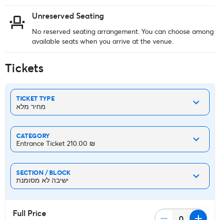
Unreserved Seating
No reserved seating arrangement. You can choose among
available seats when you arrive at the venue.
Tickets
TICKET TYPE
מחיר מלא
CATEGORY
Entrance Ticket ‏210.00 ₪
SECTION / BLOCK
ישיבה לא מסומנת
Full Price
remove
add
0