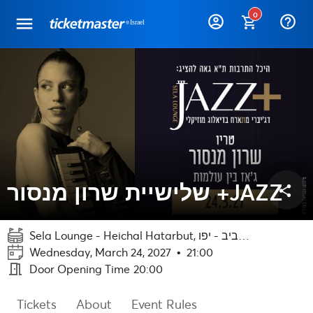
0
help_outline
שלישיית שרון מנסור +JAZZ
share
Sela Lounge - Heichal Hatarbut, תל אביב - יפו
Wednesday, March 24, 2027
•
21:00
meeting_room
Door Opening Time
20:00
Tickets
About
Event Rules