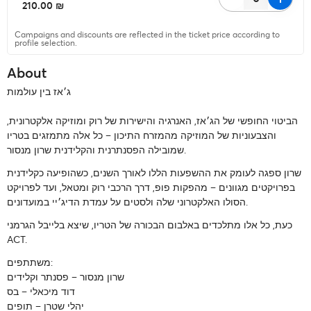
‏210.00 ₪
Campaigns and discounts are reflected in the ticket price according to
profile selection.
About
ג׳אז בין עולמות
הביטוי החופשי של הג׳אז, האנרגיה והישירות של רוק ומוזיקה אלקטרונית,
והצבעוניות של המוזיקה מהמזרח התיכון – כל אלה מתמזגים בטריו
שמובילה הפסנתרנית והקלידנית שרון מנסור.
שרון ספגה לעומק את ההשפעות הללו לאורך השנים, כשהופיעה כקלידנית
בפרויקטים מגוונים – מהפקות פופ, דרך הרכבי רוק ומטאל, ועד לפרויקט
הסולו האלקטרוני שלה ולסטים על עמדת הדיג׳יי במועדונים.
כעת, כל אלו מתלכדים באלבום הבכורה של הטריו, שיצא בלייבל הגרמני
ACT.
משתתפים:
שרון מנסור – פסנתר וקלידים
דוד מיכאלי – בס
יהלי שטרן – תופים