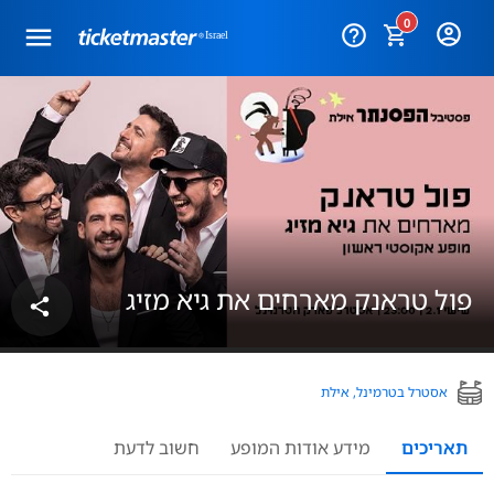
0
help_outline
פול טראנק מארחים את גיא מזיג
share
אסטרל בטרמינל, אילת
תאריכים
מידע אודות המופע
חשוב לדעת