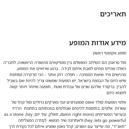
תאריכים
מידע אודות המופע
מופע אקוסטי ראשון
פול טראנק הם השילוב המושלם בין מוסיקאים מהשורה הראשונה, לחבר'ה
האלה שהיינו מתים לשבת איתם לבירה . ברגע שרואים את המופע,
מרגישים מיד שזאת המסיבה – חפלה- רוק אתני – הכי מרקידה וסוחפת
שיש היום על הבמות בישראל. יש הופעות שפשוט צריך להיות שם בשביל
להבין. ברקורד שלהם שנים של עבודת שטח , תופעה שיותר ויותר קשה
למצוא היום.
אלפי הופעות סולד אאוט ממועדונים ועד פארקים גדולים מול קהל של
עשרות אלפים, בתוספת להיטים שבולטים בנוכחותם בתחנות הרדיו
ובערוצי הסטרימינג (damn right more, וואלק, עוד יום, as a stone ,hey
hey ,lets go ,powerful) ולאחרונה שיר הנושא לסדרה המצליחה
"תאג"ד", מה שייצר עם השנים, קהל נאמן שמגיע איתם לכל נקודת דרך