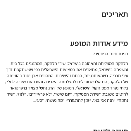
תאריכים
מידע אודות המופע
חגיגת סיום הפסטיבל
הלהקה המצליחה והאהובה בישראל. שירי הלהקה, המתנגנים בכל בית
ומשפחה בישראל, מתארים את המציאות הישראלית כפי שמשתקפת דרך
עיני חבריה. כשהאותנטיות, הכנות והישירות, המהווים אבן יסוד בהווייתה
של הלהקה, הם אלו שמובילים להצלחתה האדירה והפכו את שיריה לחלק
בלתי נפרד מפס הקול הישראלי. המופע של 'הדג נחש' מצויד ברפרטואר
להיטים משובח: ״שירת הסטיקר״, ״יום שישי״, ״לא פראיירים״, ״לזוז״, ״שיר
נחמה״, ״הנה אני בא״, ״זמן להתעורר״, ״מה נעשה״, ״סע״…