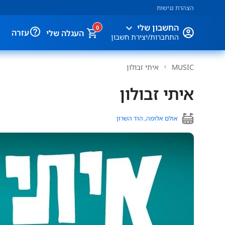
הצהרת נגישות
expand_more
החשבון שלי
0
help_outline
עזרה
העגלה שלי
התחברות/יצירת חשבון
MUSIC
איתי זבולון
איתי זבולון
אולם אלומה, הוד השרון