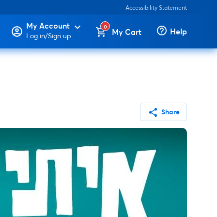
Accessibility Statement
My Account
expand_more
0
help_outline
Help
My Cart
Log in/Sign up
share
Share