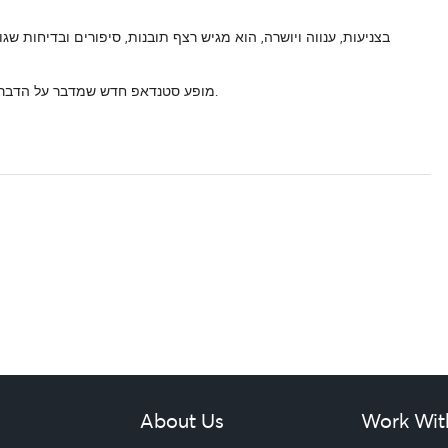
בצניעות, ענווה ויושרה, הוא מגיש רצף תובנות, סיפורים ובדיחות ש
מופע סטנדאפ חדש שמדבר על הדברים החשובים באמת: ילדים, פילאטיס ושוקולד מריר 70% של לינדט.
About Us
Work Wit