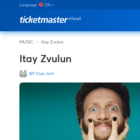
Language:
EN
Itay Zvulun
MUSIC
Itay Zvulun
BIT Club, חיפה