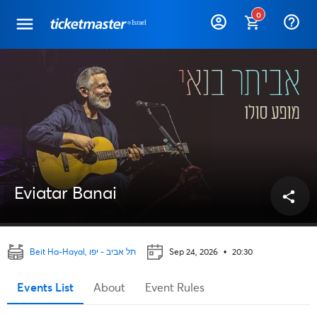
0
help_outline
Eviatar Banai
share
Beit Ha-Hayal, תל אביב - יפו
Sep 24, 2026
•
20:30
Events List
About
Event Rules