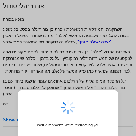
אורח: יהלי סובול
מופע בכורה
השחקנית והמוזיקאית המוערכת אפרת בן צור תעלה בפסטיבל מופע
בכורה לרגל צאת אלבומה החמישי "אילה". מתוכו שוחרר הסינגל הראשון
, שהלחינה לטקסט של המשורר אמיר גלבע.
"אילה אשלח אותך"
באלבום החדש "אילה", בן צור מציגה בקולה הייחודי לחנים מקוריים שלה
לטקסטים של המשוררות דליה רביקוביץ, יעל גלוברמן, ויסלבה שימבורסקה
והמשורר אמיר גלבע, לצד קטעים אינסטרומנטליים, שיחד נשזרים ונרקמים
לכדי תמונה שנראית כמו פרק המשך של אלבומה האחרון ״עיר מרוחקת״.
על ההפקה המוסיקלית של האלבום אחראים עומר הרשמן ביחד עם בן
צור, מלבד השיר ״אילה אשלח אותך״ שהופק ע"י גילברט ברויד (המסך
הלבן).
במ
keyboard_arrow_down
Show more
Wait a moment! We're redirecting you