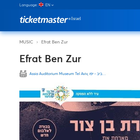
Language:
EN
Efrat Ben Zur
MUSIC
Efrat Ben Zur
Assia Auditorium Museum Tel Aviv, תל אביב - יפו