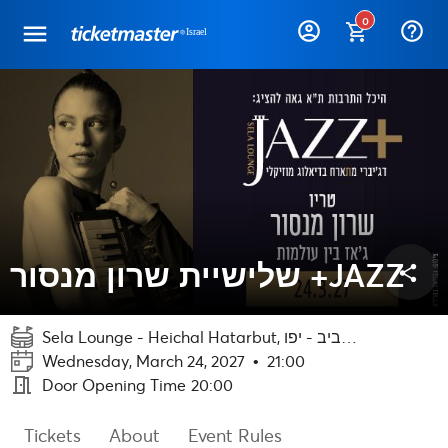
0
help_outline
שלישיית שרון מנסור +JAZZ
share
Sela Lounge - Heichal Hatarbut, תל אביב - יפו
Wednesday, March 24, 2027
•
21:00
meeting_room
Door Opening Time
20:00
Tickets
About
Event Rules