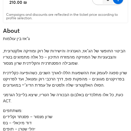
‏210.00 ₪
Campaigns and discounts are reflected in the ticket price according to
profile selection.
About
ג׳אז בין עולמות
הביטוי החופשי של הג׳אז, האנרגיה והישירות של רוק ומוזיקה אלקטרונית,
והצבעוניות של המוזיקה מהמזרח התיכון – כל אלה מתמזגים בטריו
שמובילה הפסנתרנית והקלידנית שרון מנסור.
שרון ספגה לעומק את ההשפעות הללו לאורך השנים, כשהופיעה כקלידנית
בפרויקטים מגוונים – מהפקות פופ, דרך הרכבי רוק ומטאל, ועד לפרויקט
הסולו האלקטרוני שלה ולסטים על עמדת הדיג׳יי במועדונים.
כעת, כל אלו מתלכדים באלבום הבכורה של הטריו, שיצא בלייבל הגרמני
ACT.
משתתפים:
שרון מנסור – פסנתר וקלידים
דוד מיכאלי – בס
יהלי שטרן – תופים