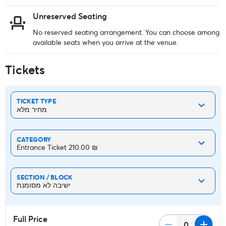
Unreserved Seating
No reserved seating arrangement. You can choose among
available seats when you arrive at the venue.
Tickets
TICKET TYPE
מחיר מלא
CATEGORY
Entrance Ticket ‏210.00 ₪
SECTION / BLOCK
ישיבה לא מסומנת
Full Price
remove
add
0