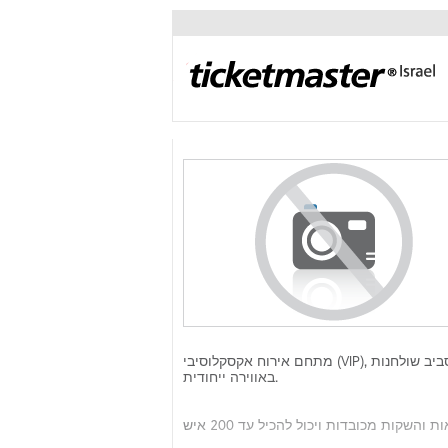
מתחם אירוח אקסקלוסיבי (VIP), המאובזר בריהוט סלוני, מציע למארגנים מטבח קצה, בר וישיבה סביב שולחנות
באווירה ייחודית.