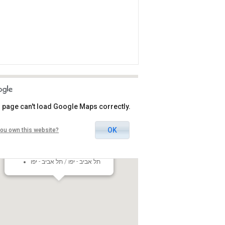
 page can't load Google Maps correctly.
OK
ou own this website?
Sela Lounge - Heichal Hatarbut
Huberman 1 Tel Aviv, Israel
תל אביב - יפו / תל אביב - יפו