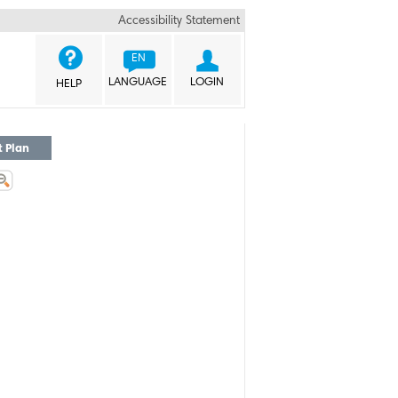
Accessibility Statement


EN
LANGUAGE
LOGIN
HELP
t Plan