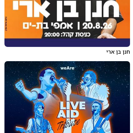
חנן בן ארי