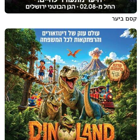
קסם ביער