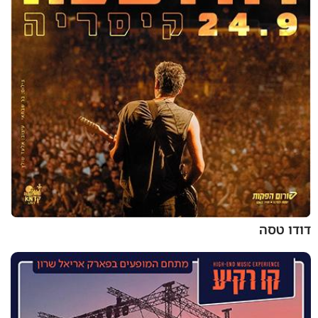
דודו טסה