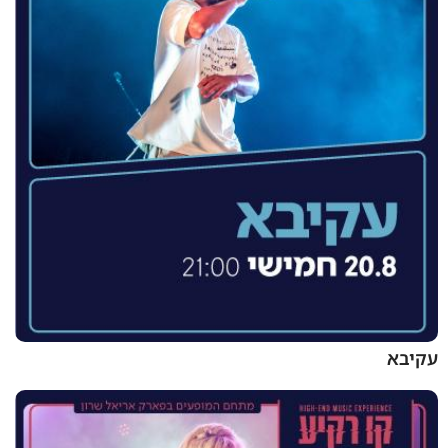
עקיבא