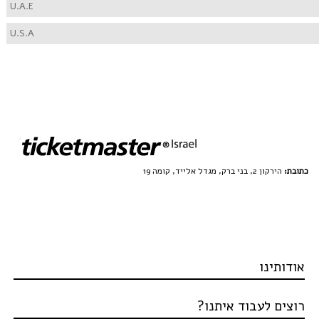
U.A.E
U.S.A
כתובת:
הירקון 2, בני ברק, מגדל אלייד, קומה 19
אודותינו
מי אנחנו?
רוצים לעבוד איתנו?
תקנון