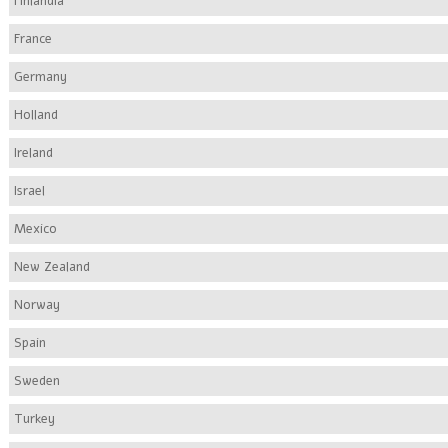
Finlandia
France
Germany
Holland
Ireland
Israel
Mexico
New Zealand
Norway
Spain
Sweden
Turkey