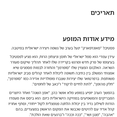
תאריכים
מידע אודות המופע
פסטיבל "סאונדפארק" ינעל בערב של נשמה ויצירה ישראלית במיטבה.
עידן עמדי
הוא סמל ישראלי של חוסן וניצחון הרוח, הוא מגיע לפסטיבל
בעיצומו של פרק חדש ומרגש בקריירה שלו לאחר תהליך שיקום מעורר
השראה. האלבום המצוין שלו "סופרמן" והחזרה לבמות מסמנים שיא
אמנותי המשלב בין כתיבה חשופה ליכולת לאחד קהלים סביב ישראליות
משותפת. ברפרטואר שלו יצירות שצברו פופולריות אדירה כמו "סופרמן",
"חלק מהזמן", "לתת לחיים לרקוד" ו"כאב של לוחמים".
בהמשך הערב יופיע במופע מלא
אושר כהן
, "אמן השנה" ואחד היוצרים
המבריקים והמשפיעים במוזיקה הישראלית כיום. הוא ביסס את מעמדו
הודות לשילוב נדיר בין יכולת הלחנה פנומנלית לקול ייחודי, וסחף אחריו
קהל אדיר עם להיטים שכבשו את המקום הראשון במצעדים, בהם
"אהבה", "מנגן ושר", "ככה וככה" ו"ברגעים שאת הולכת".