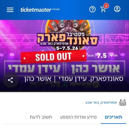
0
help_outline
סאונדפארק. עידן עמדי | אושר כהן
share
אמפיפארק, באר שבע
תאריכים
מידע אודות המופע
חשוב לדעת