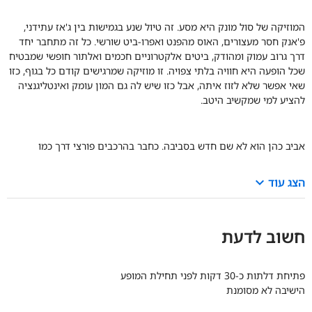
המוזיקה של סול מונק היא מסע. זה טיול שנע בגמישות בין ג'אז עתידני,
פ'אנק חסר מעצורים, האוס מהפנט ואפרו-ביט שורשי. כל זה מתחבר יחד
דרך גרוב עמוק ומהודק, ביטים אלקטרוניים חכמים ואלתור חופשי שמבטיח
שכל הופעה היא חוויה בלתי צפויה. זו מוזיקה שמרגישים קודם כל בגוף, כזו
שאי אפשר שלא לזוז איתה, אבל כזו שיש לה גם המון עומק ואינטליגנציה
להציע למי שמקשיב היטב.
אביב כהן הוא לא שם חדש בסביבה. כחבר בהרכבים פורצי דרך כמו
keyboard_arrow_down
הצג עוד
חשוב לדעת
פתיחת דלתות כ-30 דקות לפני תחילת המופע
הישיבה לא מסומנת