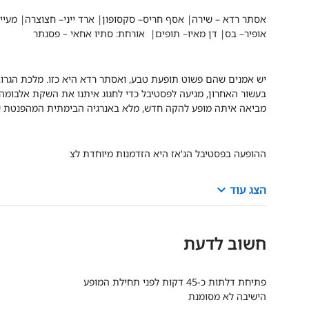
אסתר רדא
–
שירה|
אסף חריס
–
סקסופון|
ארד ייני
–
חצוצרה|
מעיין
אופיר
–
בס|
דן מאיו
–
תופים|
אורחת: סתיו אחאי
– פסנתר
יש אמנים שהם פשוט תופעת טבע, ואסתר רדא היא כזו. מלכת הגרוב
בעשור האחרון, מגיעה לפסטיבל כדי לחגוג איתנו את השקת אלבומה 
מביאה איתה מופע להקה חדש, מלא באנרגיה הבימתית המהפנטת של
ההופעה בפסטיבל הג'אז היא הזדמנות מיוחדת לצ
keyboard_arrow_down
הצג עוד
חשוב לדעת
פתיחת דלתות כ-45 דקות לפני תחילת המופע
הישיבה לא מסומנת