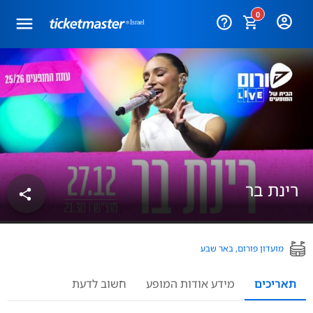
0
help_outline
רינת בר
share
מועדון פורום, באר שבע
תאריכים
מידע אודות המופע
חשוב לדעת