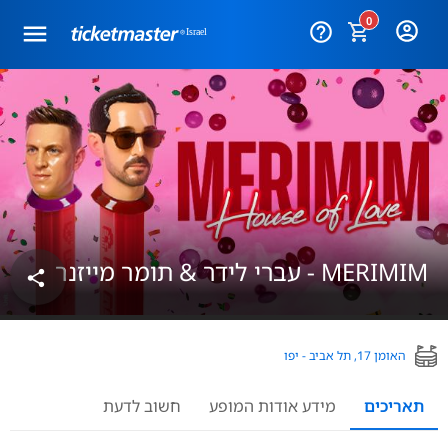
0
help_outline
MERIMIM - עברי לידר & תומר מייזנר
share
האומן 17, תל אביב - יפו
תאריכים
מידע אודות המופע
חשוב לדעת